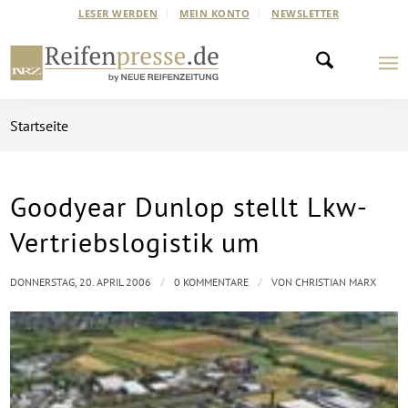
LESER WERDEN
MEIN KONTO
NEWSLETTER
Startseite
Goodyear Dunlop stellt Lkw-
Vertriebslogistik um
/
/
DONNERSTAG, 20. APRIL 2006
0 KOMMENTARE
VON
CHRISTIAN MARX