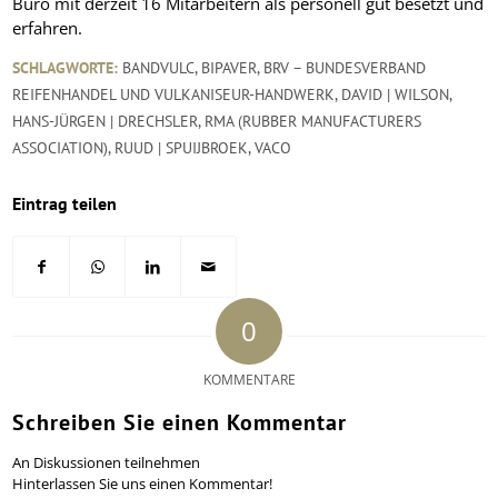
Büro mit derzeit 16 Mitarbeitern als personell gut besetzt und
erfahren.
SCHLAGWORTE:
BANDVULC
,
BIPAVER
,
BRV – BUNDESVERBAND
REIFENHANDEL UND VULKANISEUR-HANDWERK
,
DAVID | WILSON
,
HANS-JÜRGEN | DRECHSLER
,
RMA (RUBBER MANUFACTURERS
ASSOCIATION)
,
RUUD | SPUIJBROEK
,
VACO
Eintrag teilen
0
KOMMENTARE
Schreiben Sie einen Kommentar
An Diskussionen teilnehmen
Hinterlassen Sie uns einen Kommentar!