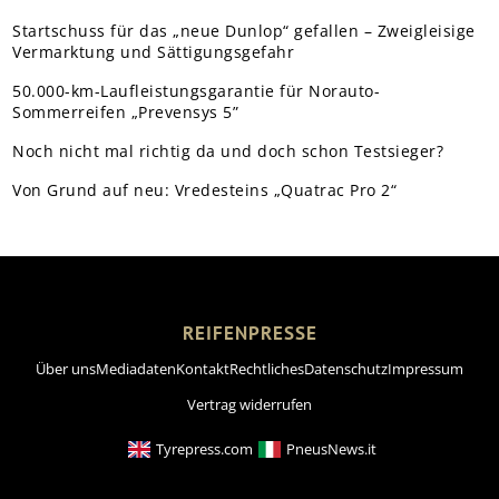
Startschuss für das „neue Dunlop“ gefallen – Zweigleisige
Vermarktung und Sättigungsgefahr
50.000-km-Laufleistungsgarantie für Norauto-
Sommerreifen „Prevensys 5”
Noch nicht mal richtig da und doch schon Testsieger?
Von Grund auf neu: Vredesteins „Quatrac Pro 2“
REIFENPRESSE
Über uns
Mediadaten
Kontakt
Rechtliches
Datenschutz
Impressum
Vertrag widerrufen
Tyrepress.com
PneusNews.it