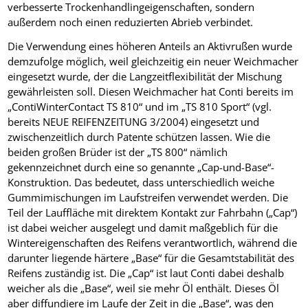
verbesserte Trockenhandlingeigenschaften, sondern
außerdem noch einen reduzierten Abrieb verbindet.
Die Verwendung eines höheren Anteils an Aktivrußen wurde
demzufolge möglich, weil gleichzeitig ein neuer Weichmacher
eingesetzt wurde, der die Langzeitflexibilität der Mischung
gewährleisten soll. Diesen Weichmacher hat Conti bereits im
„ContiWinterContact TS 810“ und im „TS 810 Sport“ (vgl.
bereits NEUE REIFENZEITUNG 3/2004) eingesetzt und
zwischenzeitlich durch Patente schützen lassen. Wie die
beiden großen Brüder ist der „TS 800“ nämlich
gekennzeichnet durch eine so genannte „Cap-und-Base“-
Konstruktion. Das bedeutet, dass unterschiedlich weiche
Gummimischungen im Laufstreifen verwendet werden. Die
Teil der Lauffläche mit direktem Kontakt zur Fahrbahn („Cap“)
ist dabei weicher ausgelegt und damit maßgeblich für die
Wintereigenschaften des Reifens verantwortlich, während die
darunter liegende härtere „Base“ für die Gesamtstabilität des
Reifens zuständig ist. Die „Cap“ ist laut Conti dabei deshalb
weicher als die „Base“, weil sie mehr Öl enthält. Dieses Öl
aber diffundiere im Laufe der Zeit in die „Base“, was den