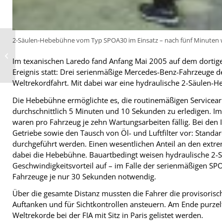
2-Säulen-Hebebühne vom Typ SPOA30 im Einsatz – nach fünf Minuten w
Iran ein Wachstumsmarkt für
Federal-Reifen
Im texanischen Laredo fand Anfang Mai 2005 auf dem dortig
Ereignis statt: Drei serienmäßige Mercedes-Benz-Fahrzeuge d
Weltrekordfahrt. Mit dabei war eine hydraulische 2-Säulen-
Die Hebebühne ermöglichte es, die routinemäßigen Servicea
durchschnittlich 5 Minuten und 10 Sekunden zu erledigen. I
waren pro Fahrzeug je zehn Wartungsarbeiten fällig. Bei de
Getriebe sowie den Tausch von Öl- und Luftfilter vor: Standa
durchgeführt werden. Einen wesentlichen Anteil an den ex
dabei die Hebebühne. Bauartbedingt weisen hydraulische 2-
Geschwindigkeitsvorteil auf – im Falle der serienmäßigen S
Fahrzeuge je nur 30 Sekunden notwendig.
Über die gesamte Distanz mussten die Fahrer die provisoris
Auftanken und für Sichtkontrollen ansteuern. Am Ende purzel
Weltrekorde bei der FIA mit Sitz in Paris gelistet werden.