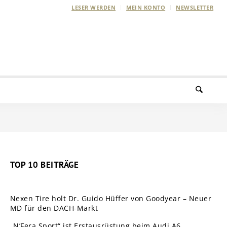
LESER WERDEN
MEIN KONTO
NEWSLETTER
TOP 10 BEITRÄGE
Nexen Tire holt Dr. Guido Hüffer von Goodyear – Neuer
MD für den DACH-Markt
„N’Fera Sport“ ist Erstausrüstung beim Audi A6