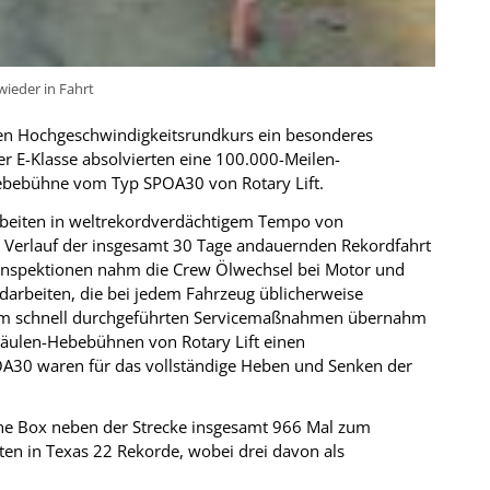
ieder in Fahrt
en Hochgeschwindigkeitsrundkurs ein besonderes
er E-Klasse absolvierten eine 100.000-Meilen-
Hebebühne vom Typ SPOA30 von Rotary Lift.
rbeiten in weltrekordverdächtigem Tempo von
m Verlauf der insgesamt 30 Tage andauernden Rekordfahrt
n Inspektionen nahm die Crew Ölwechsel bei Motor und
rdarbeiten, die bei jedem Fahrzeug üblicherweise
trem schnell durchgeführten Servicemaßnahmen übernahm
Säulen-Hebebühnen von Rotary Lift einen
POA30 waren für das vollständige Heben und Senken der
che Box neben der Strecke insgesamt 966 Mal zum
ten in Texas 22 Rekorde, wobei drei davon als