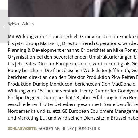
Weitere Klage gegen
Sylvain Valensi
Bridgestone/Firestone und Ford
beigelegt
Mit Wirkung zum 1. Januar erhielt Goodyear Dunlop Frankreic
bis jetzt Group Managing Director French Operations, wurde
Planning & Development ernannt. Er berichtet an Mike Roney,
Organisation bei den bevorstehenden Umstrukturierungen b
bis jetzt Sales Director European Union, wird zukünftig als
Roney berichten. Die französischen Werksleiter Jeff Smith, 
berichten direkt an den den Direktor Produktion Pkw-Reifen 
Produktion Dunlop Montlucon, berichtet an Don MacDonald
Wirkung zum 15. Januar verstärkt Henry Dumortier Goodyear 
Phillipe Degeer. Dumortier hat 13 Jahre Erfahrung in den B
verschiedenen Flottenbetreibern gesammelt. Seine beruflichen 
Nordamerika und zuletzt GE European Equipment Management. 
und Marketing EU, und wird seinen Dienstsitz in Brüssel habe
SCHLAGWORTE:
GOODYEAR
,
HENRY | DUMORTIER