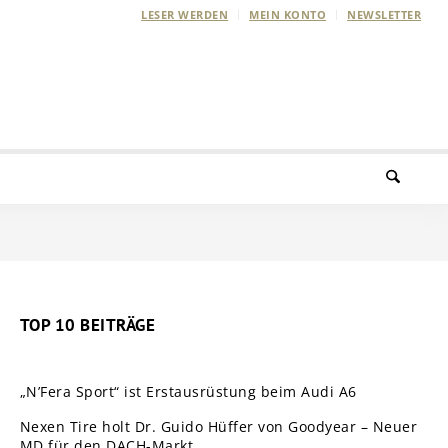
LESER WERDEN
MEIN KONTO
NEWSLETTER
TOP 10 BEITRÄGE
„N’Fera Sport“ ist Erstausrüstung beim Audi A6
Nexen Tire holt Dr. Guido Hüffer von Goodyear – Neuer
MD für den DACH-Markt