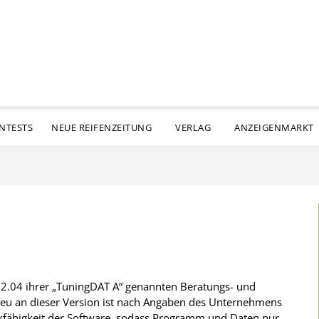
ENTESTS
NEUE REIFENZEITUNG
VERLAG
ANZEIGENMARKT
 2.04 ihrer „TuningDAT A“ genannten Beratungs- und
Neu an dieser Version ist nach Angaben des Unternehmens
kfähigkeit der Software, sodass Programm und Daten nur