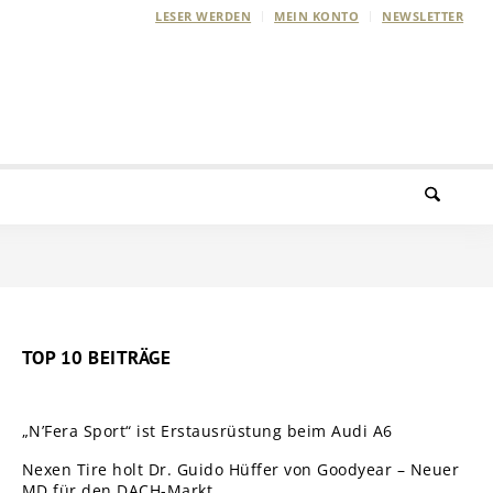
LESER WERDEN
MEIN KONTO
NEWSLETTER
TOP 10 BEITRÄGE
„N’Fera Sport“ ist Erstausrüstung beim Audi A6
Nexen Tire holt Dr. Guido Hüffer von Goodyear – Neuer
MD für den DACH-Markt