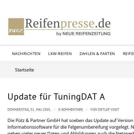
NACHRICHTEN
LKW-REIFEN
ZAHLEN & FAKTEN
REIF
Startseite
Update für TuningDAT A
/
/
DONNERSTAG, 31. MAI 2001
0 KOMMENTARE
VON
DETLEF VOGT
Die Pütz & Partner GmbH hat soeben das Update auf Version
Informationssoftware für die Felgenumbereifung vorgelegt. 
neben vieler neuer Daten und Abbildungen auch die Netzwer