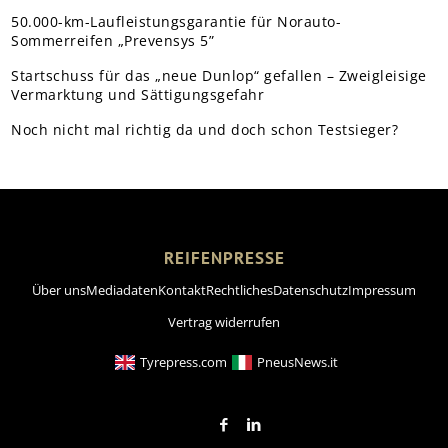
50.000-km-Laufleistungsgarantie für Norauto-
Sommerreifen „Prevensys 5”
Startschuss für das „neue Dunlop“ gefallen – Zweigleisige
Vermarktung und Sättigungsgefahr
Noch nicht mal richtig da und doch schon Testsieger?
REIFENPRESSE
Über uns
Mediadaten
Kontakt
Rechtliches
Datenschutz
Impressum
Vertrag widerrufen
Tyrepress.com
PneusNews.it