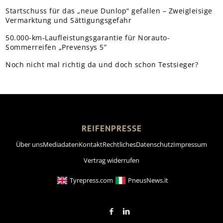
Startschuss für das „neue Dunlop“ gefallen – Zweigleisige
Vermarktung und Sättigungsgefahr
50.000-km-Laufleistungsgarantie für Norauto-
Sommerreifen „Prevensys 5”
Noch nicht mal richtig da und doch schon Testsieger?
REIFENPRESSE
Über uns
Mediadaten
Kontakt
Rechtliches
Datenschutz
Impressum
Vertrag widerrufen
Tyrepress.com
PneusNews.it