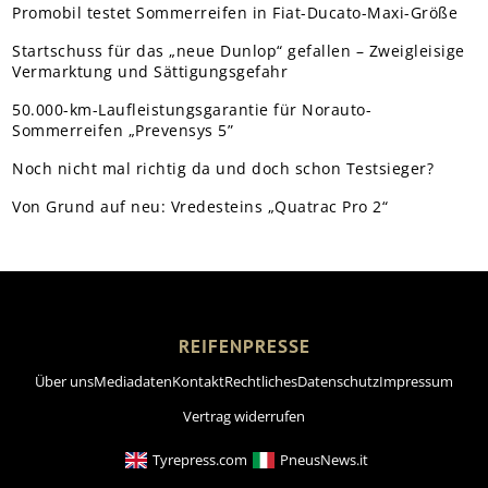
Promobil testet Sommerreifen in Fiat-Ducato-Maxi-Größe
Startschuss für das „neue Dunlop“ gefallen – Zweigleisige
Vermarktung und Sättigungsgefahr
50.000-km-Laufleistungsgarantie für Norauto-
Sommerreifen „Prevensys 5”
Noch nicht mal richtig da und doch schon Testsieger?
Von Grund auf neu: Vredesteins „Quatrac Pro 2“
REIFENPRESSE
Über uns
Mediadaten
Kontakt
Rechtliches
Datenschutz
Impressum
Vertrag widerrufen
Tyrepress.com
PneusNews.it