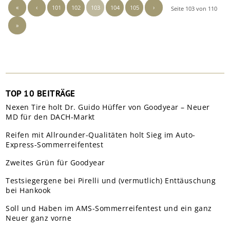
«
‹
101
102
103
104
105
›
Seite 103 von 110
»
TOP 10 BEITRÄGE
Nexen Tire holt Dr. Guido Hüffer von Goodyear – Neuer
MD für den DACH-Markt
Reifen mit Allrounder-Qualitäten holt Sieg im Auto-
Express-Sommerreifentest
Zweites Grün für Goodyear
Testsiegergene bei Pirelli und (vermutlich) Enttäuschung
bei Hankook
Soll und Haben im AMS-Sommerreifentest und ein ganz
Neuer ganz vorne