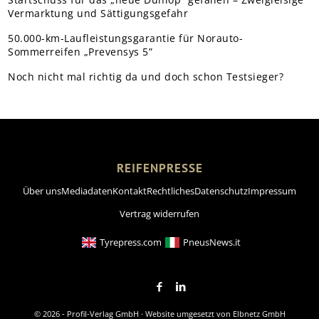
Vermarktung und Sättigungsgefahr
50.000-km-Laufleistungsgarantie für Norauto-
Sommerreifen „Prevensys 5”
Noch nicht mal richtig da und doch schon Testsieger?
REIFENPRESSE
Über uns
Mediadaten
Kontakt
Rechtliches
Datenschutz
Impressum
Vertrag widerrufen
Tyrepress.com
PneusNews.it
© 2026 - Profil-Verlag GmbH · Website umgesetzt von
Elbnetz GmbH