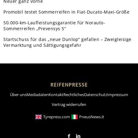
Neuer ganz vorne
Promobil testet Sommerreifen in Fiat-Ducato-Maxi-Größe
50.000-km-Laufleistungsgarantie für Norauto-
Sommerreifen „Prevensys 5”
Startschuss für das „neue Dunlop“ gefallen – Zweigleisige
Vermarktung und Sättigungsgefahr
REIFENPRESSE
Über uns
Mediadaten
Kontakt
Rechtliches
Datenschutz
Impressum
Vertrag widerrufen
Tyrepress.com
PneusNews.it