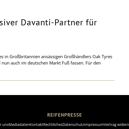
siver Davanti-Partner für
des in Großbritannien ansässigen Großhändlers Oak Tyres
oll nun auch im deutschen Markt Fuß fassen. Für den
REIFENPRESSE
r uns
Mediadaten
Kontakt
Rechtliches
Datenschutz
Impressum
Vertrag widerr