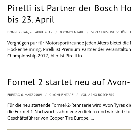
Pirelli ist Partner der Bosch 
bis 23. April
/
/
DONNERSTAG, 20. APRIL 2017
0 KOMMENTARE
VON
CHRISTINE SCHÖNFE
Vergnügen pur für Motorsportfreunde jeden Alters bietet die
Hockenheimring. Pirelli ist Premium-Partner der Veranstaltu
Championship 2017, hier ist Pirelli in …
Formel 2 startet neu auf Avon
/
/
FREITAG, 6. MÄRZ 2009
0 KOMMENTARE
VON
ARNO BORCHERS
Für die neu startende Formel-2-Rennserie wird Avon Tyres die R
die Formel-1-Nachwuchsschmiede zu liefern und wir sind stolz 
Geschäftsführer von Cooper Tire Europe. …