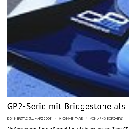
GP2-Serie mit Bridgestone als 
/
/
DONNERSTAG, 31. MÄRZ 2005
0 KOMMENTARE
VON
ARNO BORCHERS
Als Sprungbrett für die Formel 1 wird die neu geschaffene GP