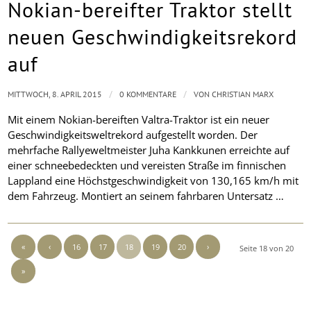
Nokian-bereifter Traktor stellt
neuen Geschwindigkeitsrekord
auf
/
/
MITTWOCH, 8. APRIL 2015
0 KOMMENTARE
VON
CHRISTIAN MARX
Mit einem Nokian-bereiften Valtra-Traktor ist ein neuer
Geschwindigkeitsweltrekord aufgestellt worden. Der
mehrfache Rallyeweltmeister Juha Kankkunen erreichte auf
einer schneebedeckten und vereisten Straße im finnischen
Lappland eine Höchstgeschwindigkeit von 130,165 km/h mit
dem Fahrzeug. Montiert an seinem fahrbaren Untersatz …
«
‹
16
17
18
19
20
›
Seite 18 von 20
»