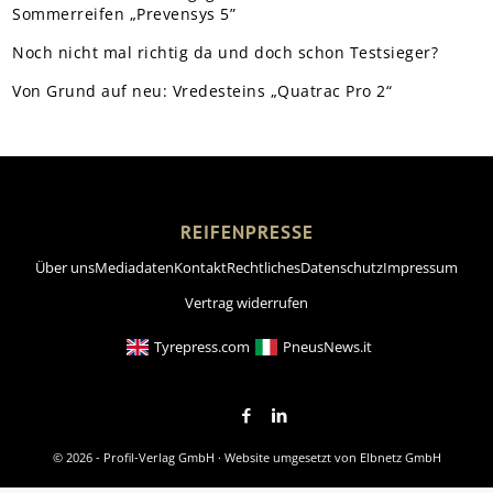
Sommerreifen „Prevensys 5”
Noch nicht mal richtig da und doch schon Testsieger?
Von Grund auf neu: Vredesteins „Quatrac Pro 2“
REIFENPRESSE
Über uns
Mediadaten
Kontakt
Rechtliches
Datenschutz
Impressum
Vertrag widerrufen
Tyrepress.com
PneusNews.it
© 2026 - Profil-Verlag GmbH · Website umgesetzt von
Elbnetz GmbH