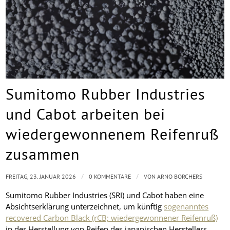
Sumitomo Rubber Industries
und Cabot arbeiten bei
wiedergewonnenem Reifenruß
zusammen
/
/
FREITAG, 23. JANUAR 2026
0 KOMMENTARE
VON
ARNO BORCHERS
Sumitomo Rubber Industries (SRI) und Cabot haben eine
Absichtserklärung unterzeichnet, um künftig
sogenanntes
recovered Carbon Black (rCB; wiedergewonnener Reifenruß)
in der Herstellung von Reifen des japanischen Herstellers