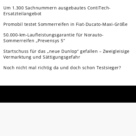
Um 1.300 Sachnummern ausgebautes ContiTech-
Ersatzteilangebot
Promobil testet Sommerreifen in Fiat-Ducato-Maxi-Größe
50.000-km-Laufleistungsgarantie für Norauto-
Sommerreifen „Prevensys 5”
Startschuss für das „neue Dunlop“ gefallen – Zweigleisige
Vermarktung und Sättigungsgefahr
Noch nicht mal richtig da und doch schon Testsieger?
REIFENPRESSE
Über uns
Mediadaten
Kontakt
Rechtliches
Datenschutz
Impressum
Vertrag widerrufen