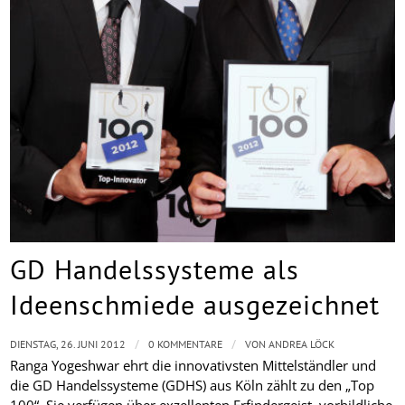
GD Handelssysteme als
Ideenschmiede ausgezeichnet
/
/
DIENSTAG, 26. JUNI 2012
0 KOMMENTARE
VON
ANDREA LÖCK
Ranga Yogeshwar ehrt die innovativsten Mittelständler und
die GD Handelssysteme (GDHS) aus Köln zählt zu den „Top
100“. Sie verfügen über exzellenten Erfindergeist, vorbildliche