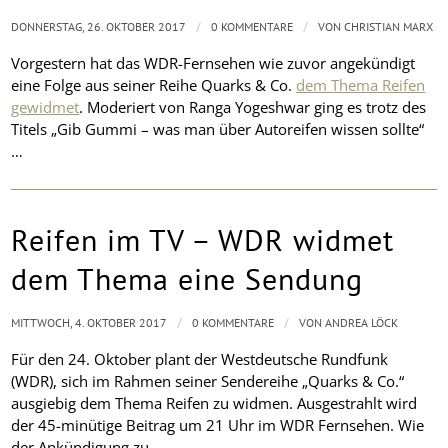
/
/
DONNERSTAG, 26. OKTOBER 2017
0 KOMMENTARE
VON
CHRISTIAN MARX
Vorgestern hat das WDR-Fernsehen wie zuvor angekündigt
eine Folge aus seiner Reihe Quarks & Co.
dem Thema Reifen
gewidmet
. Moderiert von Ranga Yogeshwar ging es trotz des
Titels „Gib Gummi – was man über Autoreifen wissen sollte“
…
Reifen im TV – WDR widmet
dem Thema eine Sendung
/
/
MITTWOCH, 4. OKTOBER 2017
0 KOMMENTARE
VON
ANDREA LÖCK
Für den 24. Oktober plant der Westdeutsche Rundfunk
(WDR), sich im Rahmen seiner Sendereihe „Quarks & Co.“
ausgiebig dem Thema Reifen zu widmen. Ausgestrahlt wird
der 45-minütige Beitrag um 21 Uhr im WDR Fernsehen. Wie
der Ankündigung zu …