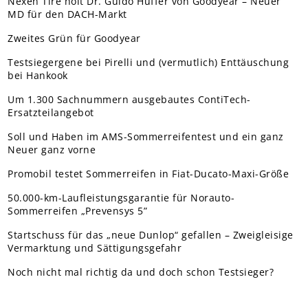
Nexen Tire holt Dr. Guido Hüffer von Goodyear – Neuer
MD für den DACH-Markt
Zweites Grün für Goodyear
Testsiegergene bei Pirelli und (vermutlich) Enttäuschung
bei Hankook
Um 1.300 Sachnummern ausgebautes ContiTech-
Ersatzteilangebot
Soll und Haben im AMS-Sommerreifentest und ein ganz
Neuer ganz vorne
Promobil testet Sommerreifen in Fiat-Ducato-Maxi-Größe
50.000-km-Laufleistungsgarantie für Norauto-
Sommerreifen „Prevensys 5”
Startschuss für das „neue Dunlop“ gefallen – Zweigleisige
Vermarktung und Sättigungsgefahr
Noch nicht mal richtig da und doch schon Testsieger?