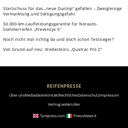
Startschuss für das „neue Dunlop“ gefallen – Zweigleisige
Vermarktung und Sättigungsgefahr
50.000-km-Laufleistungsgarantie für Norauto-
Sommerreifen „Prevensys 5”
Noch nicht mal richtig da und doch schon Testsieger?
Von Grund auf neu: Vredesteins „Quatrac Pro 2“
REIFENPRESSE
Über uns
Mediadaten
Kontakt
Rechtliches
Datenschutz
Impressum
Vertrag widerrufen
Tyrepress.com
PneusNews.it