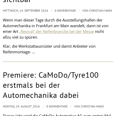
/
/
MITTWOCH, 14. SEPTEMBER 2016
0 KOMMENTARE
VON
CHRISTIAN MARX
Wenn man dieser Tage durch die Ausstellungshallen der
Automechanika in Frankfurt am Main wandelt, dann ist von
einer Art
„Revival“ der Reifenbranche bei der Messe
nicht
allzu viel zu spüren.
Klar, die Werkstattausrüster und damit Anbieter von
Reifenmontage- …
Premiere: CaMoDo/Tyre100
erstmals bei der
Automechanika dabei
/
/
MONTAG, 29. AUGUST 2016
0 KOMMENTARE
VON
CHRISTIAN MARX
Dieses Jahr wird die CaMoDo Automotive AG zum ersten Mal