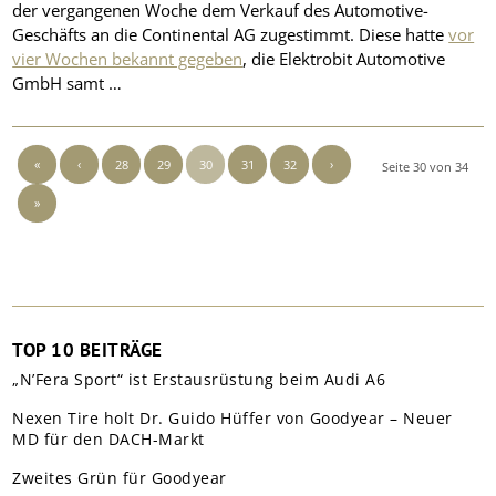
der vergangenen Woche dem Verkauf des Automotive-
Geschäfts an die Continental AG zugestimmt. Diese hatte
vor
vier Wochen bekannt gegeben
, die Elektrobit Automotive
GmbH samt …
«
‹
28
29
30
31
32
›
Seite 30 von 34
»
TOP 10 BEITRÄGE
„N’Fera Sport“ ist Erstausrüstung beim Audi A6
Nexen Tire holt Dr. Guido Hüffer von Goodyear – Neuer
MD für den DACH-Markt
Zweites Grün für Goodyear