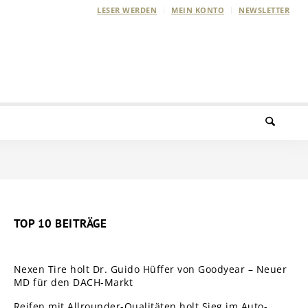
LESER WERDEN
MEIN KONTO
NEWSLETTER
TOP 10 BEITRÄGE
Nexen Tire holt Dr. Guido Hüffer von Goodyear – Neuer
MD für den DACH-Markt
Reifen mit Allrounder-Qualitäten holt Sieg im Auto-