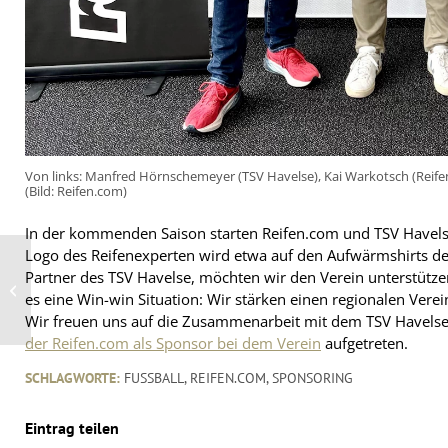
Von links: Manfred Hörnschemeyer (TSV Havelse), Kai Warkotsch (Reifen
(Bild: Reifen.com)
In der kommenden Saison starten Reifen.com und TSV Havels
Logo des Reifenexperten wird etwa auf den Aufwärmshirts de
Behörden ordnen die
Schließung des
Partner des TSV Havelse, möchten wir den Verein unterstützen
Reifenwerks von Prinx
es eine Win-win Situation: Wir stärken einen regionalen Verei
Chengshan in
Thailand...
Wir freuen uns auf die Zusammenarbeit mit dem TSV Havelse“
der Reifen.com als Sponsor bei dem Verein
aufgetreten.
SCHLAGWORTE:
FUSSBALL
,
REIFEN.COM
,
SPONSORING
Eintrag teilen