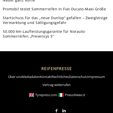
Neuer ganz vorne
Promobil testet Sommerreifen in Fiat-Ducato-Maxi-Größe
Startschuss für das „neue Dunlop“ gefallen – Zweigleisige
Vermarktung und Sättigungsgefahr
50.000-km-Laufleistungsgarantie für Norauto-
Sommerreifen „Prevensys 5”
REIFENPRESSE
Über uns
Mediadaten
Kontakt
Rechtliches
Datenschutz
Impressum
Vertrag widerrufen
Tyrepress.com
PneusNews.it