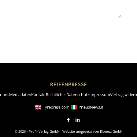
REIFENPRESSE
r uns
Mediadaten
Kontakt
Rechtliches
Datenschutz
Impressum
Vertrag widerr
Tyrepress.com
PneusNews.it
© 2026 - Profil-Verlag GmbH · Website umgesetzt von
Elbnetz GmbH