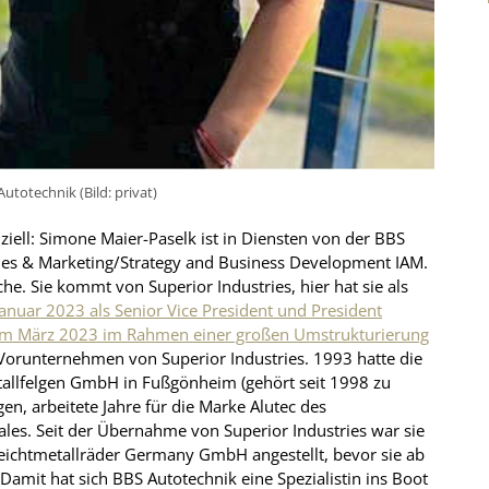
utotechnik (Bild: privat)
iziell: Simone Maier-Paselk ist in Diensten von der BBS
ales & Marketing/Strategy and Business Development IAM.
he. Sie kommt von Superior Industries, hier hat sie als
Januar 2023 als Senior Vice President und President
 im März 2023 im Rahmen einer großen Umstrukturierung
 Vorunternehmen von Superior Industries. 1993 hatte die
etallfelgen GmbH in Fußgönheim (gehört seit 1998 zu
n, arbeitete Jahre für die Marke Alutec des
Sales. Seit der Übernahme von Superior Industries war sie
Leichtmetallräder Germany GmbH angestellt, bevor sie ab
Damit hat sich BBS Autotechnik eine Spezialistin ins Boot