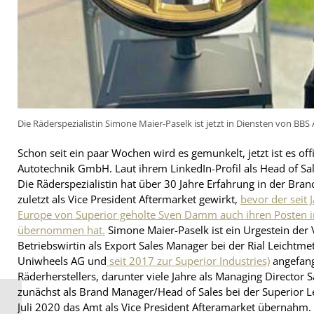
Die Räderspezialistin Simone Maier-Paselk ist jetzt in Diensten von BBS A
Schon seit ein paar Wochen wird es gemunkelt, jetzt ist es off
Autotechnik GmbH. Laut ihrem LinkedIn-Profil als Head of S
Die Räderspezialistin hat über 30 Jahre Erfahrung in der Branc
zuletzt als Vice President Aftermarket gewirkt,
bevor der seit 
Europe von Superior geholte Sven Damm auch ihren Posten
übernommen hat.
Simone Maier-Paselk ist ein Urgestein der
Betriebswirtin als Export Sales Manager bei der Rial Leichtm
Uniwheels AG und
seit 2017 zur Superior Industries)
angefange
Räderherstellers, darunter viele Jahre als Managing Director 
zunächst als Brand Manager/Head of Sales bei der Superior 
Inter-Sprint setzt mit
Juli 2020 das Amt als Vice President Afteramarket übernahm. 
Exklusivmarken Double