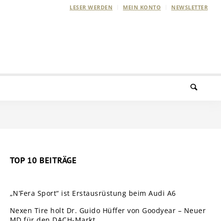
LESER WERDEN
MEIN KONTO
NEWSLETTER
TOP 10 BEITRÄGE
„N’Fera Sport“ ist Erstausrüstung beim Audi A6
Nexen Tire holt Dr. Guido Hüffer von Goodyear – Neuer
MD für den DACH-Markt