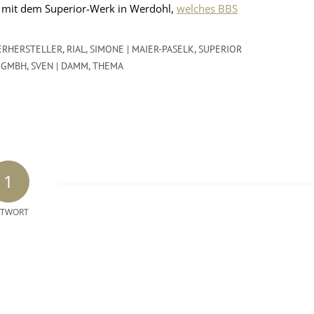
ch mit dem Superior-Werk in Werdohl,
welches BBS
ERHERSTELLER
,
RIAL
,
SIMONE | MAIER-PASELK
,
SUPERIOR
 GMBH
,
SVEN | DAMM
,
THEMA
1
TWORT