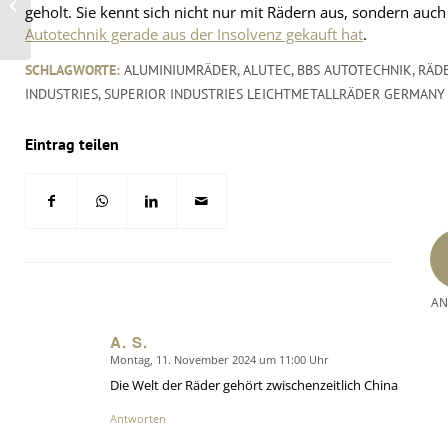
geholt. Sie kennt sich nicht nur mit Rädern aus, sondern au
Coin und Groundspeed
auf Wachs...
Autotechnik gerade aus der Insolvenz gekauft hat
.
SCHLAGWORTE:
ALUMINIUMRÄDER
,
ALUTEC
,
BBS AUTOTECHNIK
,
RÄD
INDUSTRIES
,
SUPERIOR INDUSTRIES LEICHTMETALLRÄDER GERMANY
Eintrag teilen
AN
A. S.
Montag, 11. November 2024 um 11:00 Uhr
says:
Die Welt der Räder gehört zwischenzeitlich China
Antworten