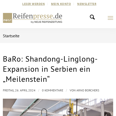
LESER WERDEN
MEIN KONTO
NEWSLETTER
Startseite
BaRo: Shandong-Linglong-
Expansion in Serbien ein
„Meilenstein“
/
/
FREITAG, 26. APRIL 2024
0 KOMMENTARE
VON
ARNO BORCHERS