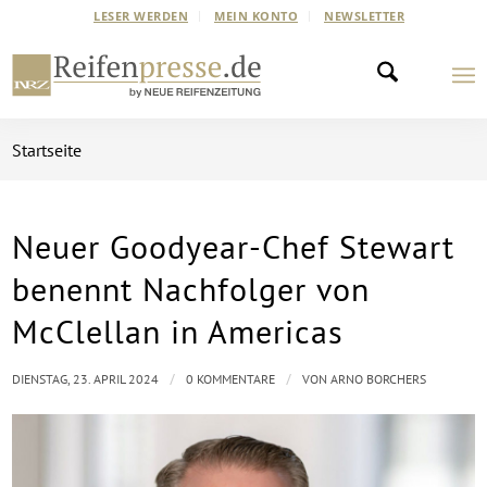
LESER WERDEN
MEIN KONTO
NEWSLETTER
Startseite
Neuer Goodyear-Chef Stewart
benennt Nachfolger von
McClellan in Americas
/
/
DIENSTAG, 23. APRIL 2024
0 KOMMENTARE
VON
ARNO BORCHERS