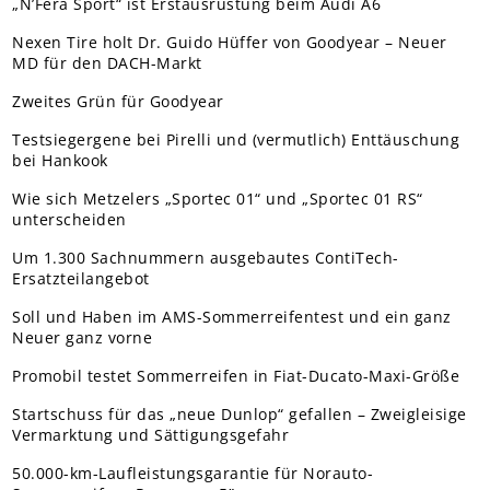
„N’Fera Sport“ ist Erstausrüstung beim Audi A6
Nexen Tire holt Dr. Guido Hüffer von Goodyear – Neuer
MD für den DACH-Markt
Zweites Grün für Goodyear
Testsiegergene bei Pirelli und (vermutlich) Enttäuschung
bei Hankook
Wie sich Metzelers „Sportec 01“ und „Sportec 01 RS“
unterscheiden
Um 1.300 Sachnummern ausgebautes ContiTech-
Ersatzteilangebot
Soll und Haben im AMS-Sommerreifentest und ein ganz
Neuer ganz vorne
Promobil testet Sommerreifen in Fiat-Ducato-Maxi-Größe
Startschuss für das „neue Dunlop“ gefallen – Zweigleisige
Vermarktung und Sättigungsgefahr
50.000-km-Laufleistungsgarantie für Norauto-