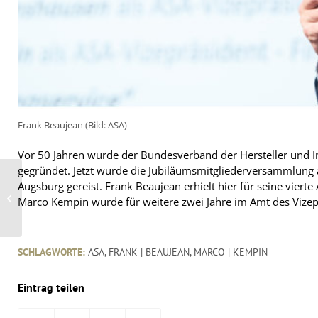
Frank Beaujean (Bild: ASA)
Vor 50 Jahren wurde der Bundesverband der Hersteller und I
gegründet. Jetzt wurde die Jubiläumsmitgliederversammlung a
Leifeld Metal Spinning:
Augsburg gereist. Frank Beaujean erhielt hier für seine viert
Patentiertes Verfahren
Marco Kempin wurde für weitere zwei Jahre im Amt des Vizepr
soll Räderherstellern
neue Möglichkeiten...
SCHLAGWORTE:
ASA
,
FRANK | BEAUJEAN
,
MARCO | KEMPIN
Eintrag teilen