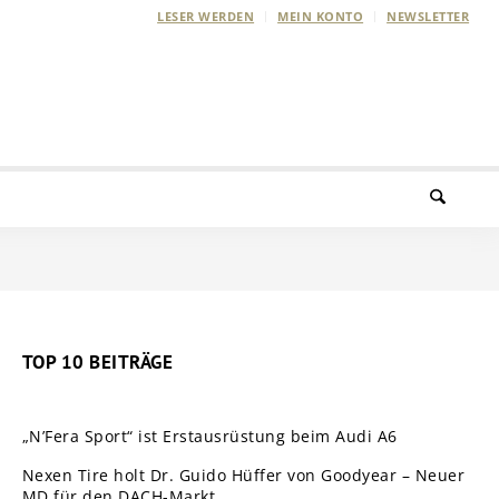
LESER WERDEN
MEIN KONTO
NEWSLETTER
TOP 10 BEITRÄGE
„N’Fera Sport“ ist Erstausrüstung beim Audi A6
Nexen Tire holt Dr. Guido Hüffer von Goodyear – Neuer
MD für den DACH-Markt