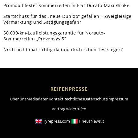
Promobil testet Sommerreifen in Fiat-Ducato-Maxi-Größe
Startschuss für das „neue Dunlop“ gefallen – Zweigleisige
Vermarktung und Sättigungsgefahr
50.000-km-Laufleistungsgarantie für Norauto-
Sommerreifen „Prevensys 5”
Noch nicht mal richtig da und doch schon Testsieger?
REIFENPRESSE
Über uns
Mediadaten
Kontakt
Rechtliches
Datenschutz
Impressum
Vertrag widerrufen
Tyrepress.com
PneusNews.it