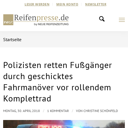
LESER WERDEN
MEIN KONTO
NEWSLETTER
Startseite
Polizisten retten Fußgänger
durch geschicktes
Fahrmanöver vor rollendem
Komplettrad
/
/
MONTAG, 30. APRIL 2018
1 KOMMENTAR
VON
CHRISTINE SCHÖNFELD