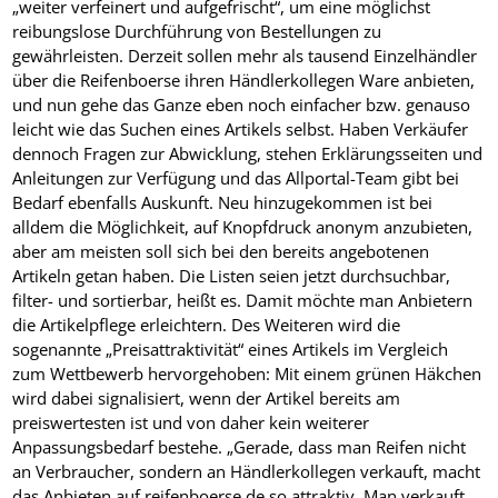
„weiter verfeinert und aufgefrischt“, um eine möglichst
reibungslose Durchführung von Bestellungen zu
gewährleisten. Derzeit sollen mehr als tausend Einzelhändler
über die Reifenboerse ihren Händlerkollegen Ware anbieten,
und nun gehe das Ganze eben noch einfacher bzw. genauso
leicht wie das Suchen eines Artikels selbst. Haben Verkäufer
dennoch Fragen zur Abwicklung, stehen Erklärungsseiten und
Anleitungen zur Verfügung und das Allportal-Team gibt bei
Bedarf ebenfalls Auskunft. Neu hinzugekommen ist bei
alldem die Möglichkeit, auf Knopfdruck anonym anzubieten,
aber am meisten soll sich bei den bereits angebotenen
Artikeln getan haben. Die Listen seien jetzt durchsuchbar,
filter- und sortierbar, heißt es. Damit möchte man Anbietern
die Artikelpflege erleichtern. Des Weiteren wird die
sogenannte „Preisattraktivität“ eines Artikels im Vergleich
zum Wettbewerb hervorgehoben: Mit einem grünen Häkchen
wird dabei signalisiert, wenn der Artikel bereits am
preiswertesten ist und von daher kein weiterer
Anpassungsbedarf bestehe. „Gerade, dass man Reifen nicht
an Verbraucher, sondern an Händlerkollegen verkauft, macht
das Anbieten auf reifenboerse.de so attraktiv. Man verkauft