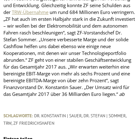
und Entwicklung. Gleichzeitig konnte ZF seine Schulden aus
der
TRW-Übernahme
um rund 684 Millionen Euro verringern.
„ZF hat auch im ersten Halbjahr stark in die Zukunft investiert
– wir wollen bei der Elektromobilität und dem autonomen
Fahren rasch beschleunigen“, sagt ZF-Vorstandschef Dr.
Stefan Sommer. „Unsere verbesserte Marge und der solide
Cashflow helfen uns dabei ebenso wie einige neue
Kooperationen, mit denen wir unser Technologieportfolio
abrunden.“ ZF geht von einer stabilen Geschäftsentwicklung
für das Gesamtjahr 2017 aus. „Wir erwarten weiterhin eine
bereinigte EBIT-Marge von mehr als sechs Prozent und eine
bereinigte EBITDA-Marge von über zehn Prozent“, sagt
Finanzvorstand Dr. Konstantin Sauer. „Der Umsatz wird für
das Gesamtjahr 2017 über 36 Milliarden Euro liegen.“
ab
SCHLAGWORTE:
DR. KONSTANTIN | SAUER
,
DR. STEFAN | SOMMER
,
TRW
,
ZF FRIEDRICHSHAFEN
Eintrag teilen