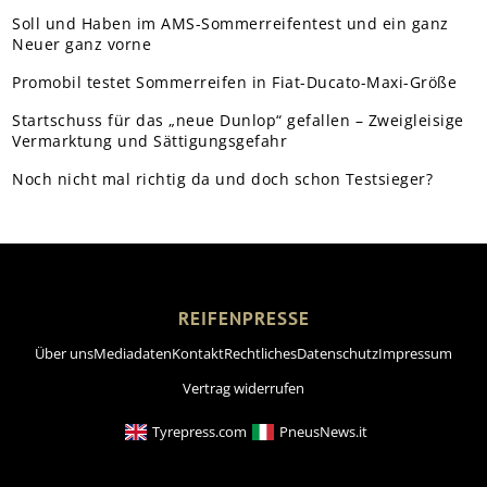
Soll und Haben im AMS-Sommerreifentest und ein ganz
Neuer ganz vorne
Promobil testet Sommerreifen in Fiat-Ducato-Maxi-Größe
Startschuss für das „neue Dunlop“ gefallen – Zweigleisige
Vermarktung und Sättigungsgefahr
Noch nicht mal richtig da und doch schon Testsieger?
REIFENPRESSE
Über uns
Mediadaten
Kontakt
Rechtliches
Datenschutz
Impressum
Vertrag widerrufen
Tyrepress.com
PneusNews.it