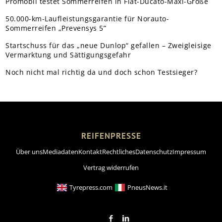
Promobil testet Sommerreifen in Fiat-Ducato-Maxi-Größe
50.000-km-Laufleistungsgarantie für Norauto-
Sommerreifen „Prevensys 5”
Startschuss für das „neue Dunlop“ gefallen – Zweigleisige
Vermarktung und Sättigungsgefahr
Noch nicht mal richtig da und doch schon Testsieger?
REIFENPRESSE
Über uns
Mediadaten
Kontakt
Rechtliches
Datenschutz
Impressum
Vertrag widerrufen
Tyrepress.com
PneusNews.it