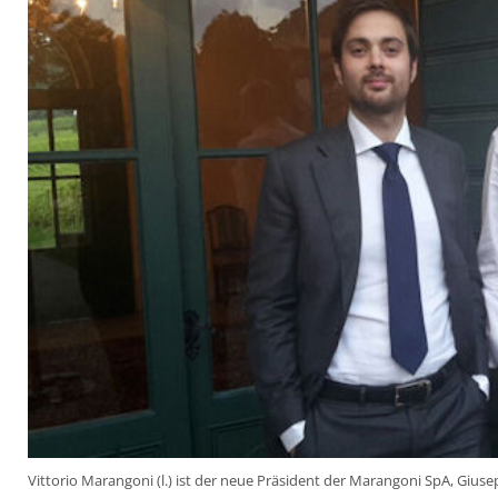
Vittorio Marangoni (l.) ist der neue Präsident der Marangoni SpA, Gius