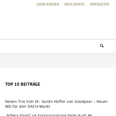
LESER WERDEN
MEIN KONTO
NEWSLETTER
TOP 10 BEITRÄGE
Nexen Tire holt Dr. Guido Hüffer von Goodyear – Neuer
MD für den DACH-Markt
„N’Fera Sport“ ist Erstausrüstung beim Audi A6