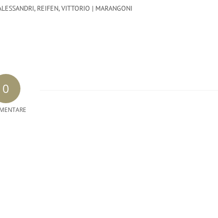
ALESSANDRI
,
REIFEN
,
VITTORIO | MARANGONI
0
MENTARE