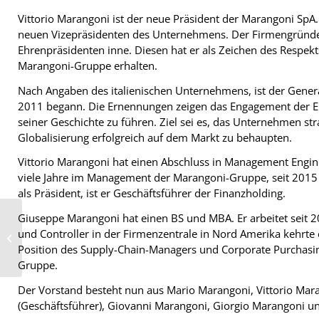
Vittorio Marangoni ist der neue Präsident der Marangoni Sp
neuen Vizepräsidenten des Unternehmens. Der Firmengründer
Ehrenpräsidenten inne. Diesen hat er als Zeichen des Respek
Marangoni-Gruppe erhalten.
Nach Angaben des italienischen Unternehmens, ist der Genera
2011 begann. Die Ernennungen zeigen das Engagement der Ei
seiner Geschichte zu führen. Ziel sei es, das Unternehmen str
Globalisierung erfolgreich auf dem Markt zu behaupten.
Vittorio Marangoni hat einen Abschluss in Management Enginee
viele Jahre im Management der Marangoni-Gruppe, seit 2015 is
als Präsident, ist er Geschäftsführer der Finanzholding.
Giuseppe Marangoni hat einen BS und MBA. Er arbeitet seit 2
Satte Rabatte zum Start des neuen
und Controller in der Firmenzentrale in Nord Amerika kehrte 
Tyre24-Verschleißteilemoduls
Position des Supply-Chain-Managers und Corporate Purchasin
Gruppe.
Der Vorstand besteht nun aus Mario Marangoni, Vittorio Ma
(Geschäftsführer), Giovanni Marangoni, Giorgio Marangoni un