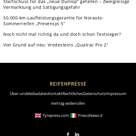
Startschuss für das „neue Dunlop“ gefallen – Zweigleisige
Vermarktung und Sättigungsgefahr
50.000-km-Laufleistungsgarantie für Norauto-
Sommerreifen „Prevensys 5”
Noch nicht mal richtig da und doch schon Testsieger?
Von Grund auf neu: Vredesteins „Quatrac Pro 2“
REIFENPRESSE
Über uns
Mediadaten
Kontakt
Rechtliches
Datenschutz
Impressum
Vertrag widerrufen
Tyrepress.com
PneusNews.it