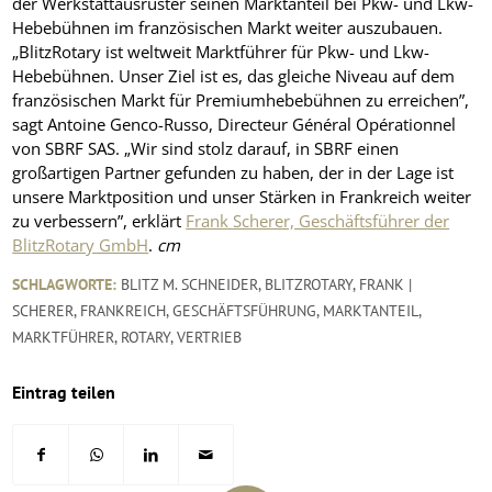
der Werkstattausrüster seinen Marktanteil bei Pkw- und Lkw-
Hebebühnen im französischen Markt weiter auszubauen.
„BlitzRotary ist weltweit Marktführer für Pkw- und Lkw-
Hebebühnen. Unser Ziel ist es, das gleiche Niveau auf dem
französischen Markt für Premiumhebebühnen zu erreichen”,
sagt Antoine Genco-Russo, Directeur Général Opérationnel
von SBRF SAS. „Wir sind stolz darauf, in SBRF einen
großartigen Partner gefunden zu haben, der in der Lage ist
unsere Marktposition und unser Stärken in Frankreich weiter
zu verbessern”, erklärt
Frank Scherer, Geschäftsführer der
BlitzRotary GmbH
.
cm
SCHLAGWORTE:
BLITZ M. SCHNEIDER
,
BLITZROTARY
,
FRANK |
SCHERER
,
FRANKREICH
,
GESCHÄFTSFÜHRUNG
,
MARKTANTEIL
,
MARKTFÜHRER
,
ROTARY
,
VERTRIEB
Eintrag teilen