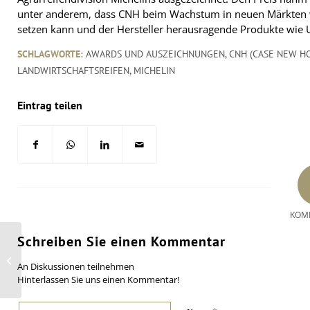
unter anderem, dass CNH beim Wachstum in neuen Märkten wi
setzen kann und der Hersteller herausragende Produkte wie Ul
SCHLAGWORTE:
AWARDS UND AUSZEICHNUNGEN
,
CNH (CASE NEW H
LANDWIRTSCHAFTSREIFEN
,
MICHELIN
Eintrag teilen
KOM
Schreiben Sie einen Kommentar
Universalsensor
IntelliSens von Huf mit
An Diskussionen teilnehmen
neuen Typen
Hinterlassen Sie uns einen Kommentar!