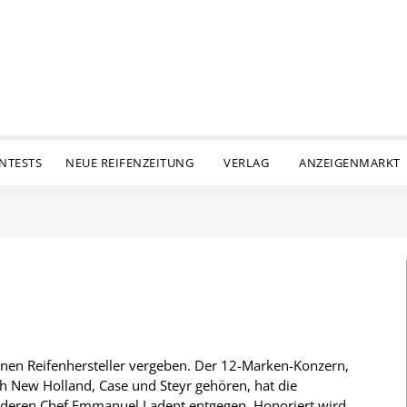
ENTESTS
NEUE REIFENZEITUNG
VERLAG
ANZEIGENMARKT
einen Reifenhersteller vergeben. Der 12-Marken-Konzern,
h New Holland, Case und Steyr gehören, hat die
m deren Chef Emmanuel Ladent entgegen. Honoriert wird