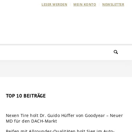
LESER WERDEN
MEIN KONTO
NEWSLETTER
TOP 10 BEITRÄGE
Nexen Tire holt Dr. Guido Hüffer von Goodyear – Neuer
MD für den DACH-Markt
Reifen mit Allrounder-Qualitäten holt Sieg im Auto-