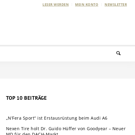
LESER WERDEN
MEIN KONTO
NEWSLETTER
TOP 10 BEITRÄGE
„N’Fera Sport“ ist Erstausrüstung beim Audi A6
Nexen Tire holt Dr. Guido Hüffer von Goodyear – Neuer
MD für den DACH-Markt