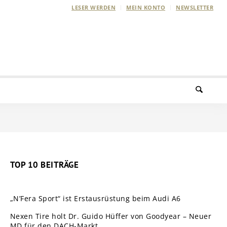
LESER WERDEN
MEIN KONTO
NEWSLETTER
TOP 10 BEITRÄGE
„N’Fera Sport“ ist Erstausrüstung beim Audi A6
Nexen Tire holt Dr. Guido Hüffer von Goodyear – Neuer
MD für den DACH-Markt