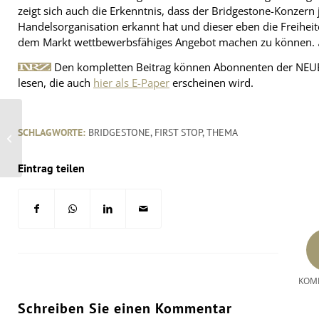
zeigt sich auch die Erkenntnis, dass der Bridgestone-Konzern
Handelsorganisation erkannt hat und dieser eben die Freihei
dem Markt wettbewerbsfähiges Angebot machen zu können.
Den kompletten Beitrag können Abonnenten der NEU
lesen, die auch
hier als E-Paper
erscheinen wird.
First Stop beendet
Restrukturierung – 17
SCHLAGWORTE:
BRIDGESTONE
,
FIRST STOP
,
THEMA
Regiebetriebe
geschlossen
Eintrag teilen
KOM
Schreiben Sie einen Kommentar