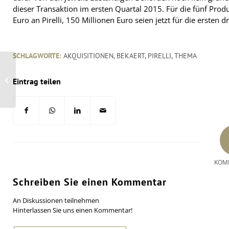
dieser Transaktion im ersten Quartal 2015. Für die fünf Prod
Euro an Pirelli, 150 Millionen Euro seien jetzt für die ersten dr
SCHLAGWORTE:
AKQUISITIONEN
,
BEKAERT
,
PIRELLI
,
THEMA
Michelin steigt jetzt
auch in spanischen
Eintrag teilen
Reifengroßhandel ein
KOM
Schreiben Sie einen Kommentar
An Diskussionen teilnehmen
Hinterlassen Sie uns einen Kommentar!