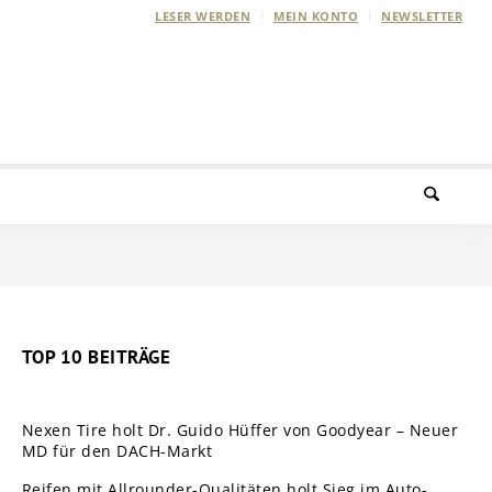
LESER WERDEN
MEIN KONTO
NEWSLETTER
TOP 10 BEITRÄGE
Nexen Tire holt Dr. Guido Hüffer von Goodyear – Neuer
MD für den DACH-Markt
Reifen mit Allrounder-Qualitäten holt Sieg im Auto-