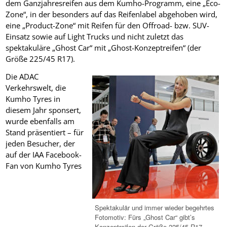
dem Ganzjahresreifen aus dem Kumho-Programm, eine „Eco-
Zone“, in der besonders auf das Reifenlabel abgehoben wird,
eine „Product-Zone“ mit Reifen für den Offroad- bzw. SUV-
Einsatz sowie auf Light Trucks und nicht zuletzt das
spektakuläre „Ghost Car“ mit „Ghost-Konzeptreifen“ (der
Größe 225/45 R17).
Die ADAC
Verkehrswelt, die
Kumho Tyres in
diesem Jahr sponsert,
wurde ebenfalls am
Stand präsentiert – für
jeden Besucher, der
auf der IAA Facebook-
Fan von Kumho Tyres
Spektakulär und immer wieder begehrtes
Fotomotiv: Fürs „Ghost Car“ gibt’s
Konzeptreifen der Größe 225/45 R17