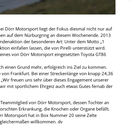
ei Dörr Motorsport liegt der Fokus diesmal nicht nur auf
nen auf dem Nürburgring an diesem Wochenende. 2013
endenaktion der besonderen Art: Unter dem Motto „1
ion einfallen lassen, die von Pirelli unterstützt wird.
r eines von Dörr Motorsport eingesetzten Toyota GT86
h einen Grund mehr, erfolgreich ins Ziel zu kommen.
 von Frankfurt. Bei einer Streckenlänge von knapp 24,36
 „Wir freuen uns sehr über dieses Engagement unserer
 wir mit sportlichem Ehrgeiz auch etwas Gutes fernab der
n Teammitglied von Dörr Motorsport, dessen Tochter an
rforschten Erkrankung, die Knochen oder Organe befällt.
örr Motorsport hat in Box Nummer 20 seine Zelte
t gleichermaßen willkommen.
dv