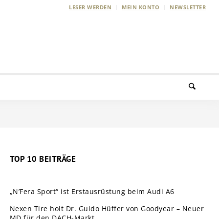
LESER WERDEN
MEIN KONTO
NEWSLETTER
TOP 10 BEITRÄGE
„N’Fera Sport“ ist Erstausrüstung beim Audi A6
Nexen Tire holt Dr. Guido Hüffer von Goodyear – Neuer
MD für den DACH-Markt