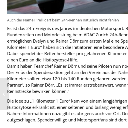
Auch der Name Pirelli darf beim 24h-Rennen natürlich nicht fehlen
Es ist das 24h-Ereignis des Jahres im deutschen Motorsport. B
Rundenzeiten und Motorleistung beim ADAC Zurich 24h-Ren
ermöglichen Evelyn und Rainer Dörr zum ersten Mal eine Sp
Kilometer 1 Euro“ haben sich die Initiatoren eine besondere Akt
Dabei spendet der Reifenhersteller pro gefahrenen Kilomete
einen Euro an die Histiozytose-Hilfe.
Damit haben Teamchef Rainer Dörr und seine Piloten nun noc
Der Erlös der Spendenaktion geht an den Verein aus der Nähe
Kilometer sollten etwa 120 bis 140 Runden gefahren werden.
Partner“, so Rainer Dörr. „Es ist immer erstrebenswert, wenn
Neuer Verkaufsleiter
Rennstrecke bewirken können.“
Deutschland bei
Falken: Jürgen Koch
Die Idee zu „1 Kilometer 1 Euro“ kam von einem langjährige
Histiozytose erkrankt ist, einer seltenen und bislang wenig e
Nähere Informationen dazu gibt es übrigens auch vor Ort. D
aufgeschlagen. Spendenwillige und Motorsportfans sind dor