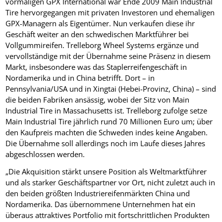
vormaligen GPX International war Ende 2009 Main Industrial
Tire hervorgegangen mit privaten Investoren und ehemaligen
GPX-Managern als Eigentümer. Nun verkaufen diese ihr
Geschäft weiter an den schwedischen Marktführer bei
Vollgummireifen. Trelleborg Wheel Systems ergänze und
vervollständige mit der Übernahme seine Präsenz in diesem
Markt, insbesondere was das Staplerreifengeschäft in
Nordamerika und in China betrifft. Dort – in
Pennsylvania/USA und in Xingtai (Hebei-Provinz, China) – sind
die beiden Fabriken ansässig, wobei der Sitz von Main
Industrial Tire in Massachusetts ist. Trelleborg zufolge setze
Main Industrial Tire jährlich rund 70 Millionen Euro um; über
den Kaufpreis machten die Schweden indes keine Angaben.
Die Übernahme soll allerdings noch im Laufe dieses Jahres
abgeschlossen werden.
„Die Akquisition stärkt unsere Position als Weltmarktführer
und als starker Geschäftspartner vor Ort, nicht zuletzt auch in
den beiden größten Industriereifenmärkten China und
Nordamerika. Das übernommene Unternehmen hat ein
überaus attraktives Portfolio mit fortschrittlichen Produkten