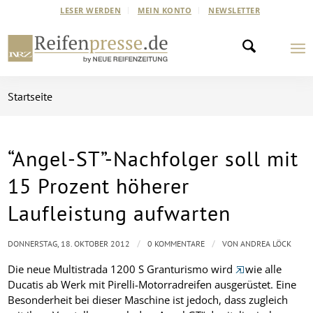
LESER WERDEN
MEIN KONTO
NEWSLETTER
Startseite
“Angel-ST”-Nachfolger soll mit
15 Prozent höherer
Laufleistung aufwarten
/
/
DONNERSTAG, 18. OKTOBER 2012
0 KOMMENTARE
VON
ANDREA LÖCK
Die neue Multistrada 1200 S Granturismo wird
wie alle
Ducatis ab Werk mit Pirelli-Motorradreifen ausgerüstet. Eine
Besonderheit bei dieser Maschine ist jedoch, dass zugleich