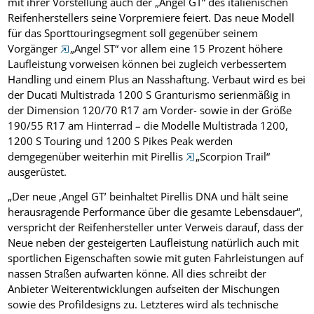
mit ihrer Vorstellung auch der „Angel GT“ des italienischen
Reifenherstellers seine Vorpremiere feiert. Das neue Modell
für das Sporttouringsegment soll gegenüber seinem
Vorgänger
„Angel ST“ vor allem eine 15 Prozent höhere
Laufleistung vorweisen können bei zugleich verbessertem
Handling und einem Plus an Nasshaftung. Verbaut wird es bei
der Ducati Multistrada 1200 S Granturismo serienmäßig in
der Dimension 120/70 R17 am Vorder- sowie in der Größe
190/55 R17 am Hinterrad – die Modelle Multistrada 1200,
1200 S Touring und 1200 S Pikes Peak werden
demgegenüber weiterhin mit Pirellis
„Scorpion Trail“
ausgerüstet.
„Der neue ‚Angel GT’ beinhaltet Pirellis DNA und hält seine
herausragende Performance über die gesamte Lebensdauer“,
verspricht der Reifenhersteller unter Verweis darauf, dass der
Neue neben der gesteigerten Laufleistung natürlich auch mit
sportlichen Eigenschaften sowie mit guten Fahrleistungen auf
nassen Straßen aufwarten könne. All dies schreibt der
Anbieter Weiterentwicklungen aufseiten der Mischungen
sowie des Profildesigns zu. Letzteres wird als technische