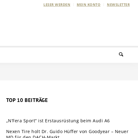
LESER WERDEN
MEIN KONTO
NEWSLETTER
TOP 10 BEITRÄGE
„N’Fera Sport“ ist Erstausrüstung beim Audi A6
Nexen Tire holt Dr. Guido Hüffer von Goodyear – Neuer
MD für den DACH-Markt