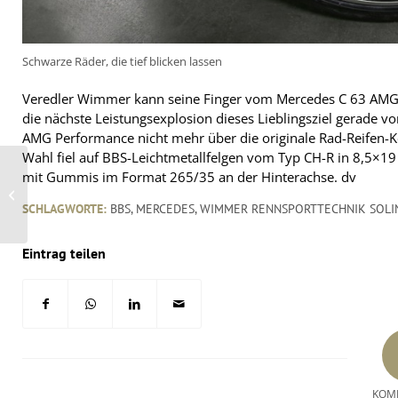
Schwarze Räder, die tief blicken lassen
Veredler Wimmer kann seine Finger vom Mercedes C 63 AMG Pe
die nächste Leistungsexplosion dieses Lieblingsziel gerade
AMG Performance nicht mehr über die originale Rad-Reifen-Kom
Wahl fiel auf BBS-Leichtmetallfelgen vom Typ CH-R in 8,5×19
mit Gummis im Format 265/35 an der Hinterachse.
dv
Ford-Piloten loben Michelins neue
Rallyereifen
SCHLAGWORTE:
BBS
,
MERCEDES
,
WIMMER RENNSPORTTECHNIK SOLI
Eintrag teilen
KOM