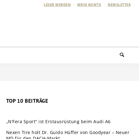
LESER WERDEN
MEIN KONTO
NEWSLETTER
TOP 10 BEITRÄGE
„N’Fera Sport“ ist Erstausrüstung beim Audi A6
Nexen Tire holt Dr. Guido Hüffer von Goodyear – Neuer
MD für den DACH-Markt