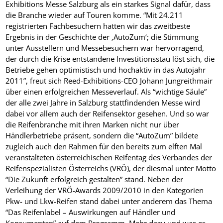
Exhibitions Messe Salzburg als ein starkes Signal dafür, dass
die Branche wieder auf Touren komme. “Mit 24.211
registrierten Fachbesuchern hatten wir das zweitbeste
Ergebnis in der Geschichte der ‚AutoZum‘; die Stimmung
unter Ausstellern und Messebesuchern war hervorragend,
der durch die Krise entstandene Investitionsstau löst sich, die
Betriebe gehen optimistisch und hochaktiv in das Autojahr
2011”, freut sich Reed-Exhibitions-CEO Johann Jungreithmair
über einen erfolgreichen Messeverlauf. Als “wichtige Säule”
der alle zwei Jahre in Salzburg stattfindenden Messe wird
dabei vor allem auch der Reifensektor gesehen. Und so war
die Reifenbranche mit ihren Marken nicht nur über
Händlerbetriebe präsent, sondern die “AutoZum” bildete
zugleich auch den Rahmen für den bereits zum elften Mal
veranstalteten
österreichischen Reifentag des Verbandes der
Reifenspezialisten Österreichs (VRÖ), der diesmal unter Motto
“Die Zukunft erfolgreich gestalten” stand. Neben der
Verleihung der
VRÖ-Awards 2009/2010 in den Kategorien
Pkw- und Lkw-Reifen stand dabei unter anderem das Thema
“Das Reifenlabel – Auswirkungen auf Händler und
Konsumenten” auf dem Programm. Mehr dazu und was es