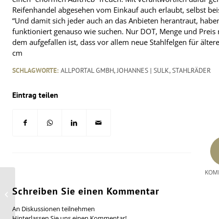
Reifenhandel abgesehen vom Einkauf auch erlaubt, selbst be
“Und damit sich jeder auch an das Anbieten herantraut, habe
funktioniert genauso wie suchen. Nur DOT, Menge und Preis mu
dem aufgefallen ist, dass vor allem neue Stahlfelgen für älte
cm
SCHLAGWORTE:
ALLPORTAL GMBH
,
JOHANNES | SULK
,
STAHLRÄDER
Eintrag teilen
KOM
Schreiben Sie einen Kommentar
Inder mit Interesse am
Reifenrußgeschäft von Evonik
An Diskussionen teilnehmen
Hinterlassen Sie uns einen Kommentar!