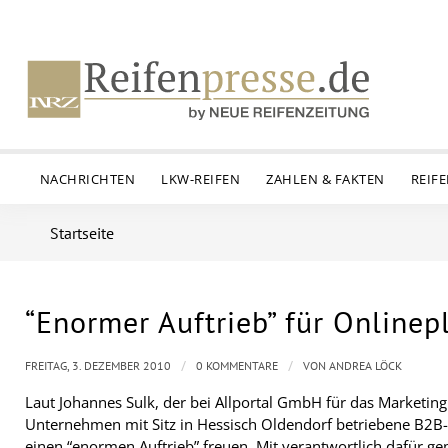
NACHRICHTEN
LKW-REIFEN
ZAHLEN & FAKTEN
REIF
Startseite
“Enormer Auftrieb” für Online
/
/
FREITAG, 3. DEZEMBER 2010
0 KOMMENTARE
VON
ANDREA LÖCK
Laut Johannes Sulk, der bei Allportal GmbH für das Marketing
Unternehmen mit Sitz in Hessisch Oldendorf betriebene
B2B-
einen “enormen Auftrieb” freuen. Mit verantwortlich dafür g