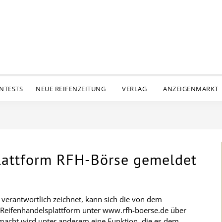
ENTESTS
NEUE REIFENZEITUNG
VERLAG
ANZEIGENMARKT
plattform RFH-Börse gemeldet
 verantwortlich zeichnet, kann sich die von dem
Reifenhandelsplattform unter www.rfh-boerse.de über
emacht wird unter anderem eine Funktion, die es dem