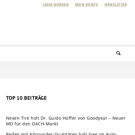
LESER WERDEN
MEIN KONTO
NEWSLETTER
TOP 10 BEITRÄGE
Nexen Tire holt Dr. Guido Hüffer von Goodyear – Neuer
MD für den DACH-Markt
Reifen mit Allrounder-Qualitäten holt Sieg im Auto-