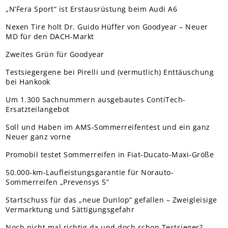
„N’Fera Sport“ ist Erstausrüstung beim Audi A6
Nexen Tire holt Dr. Guido Hüffer von Goodyear – Neuer
MD für den DACH-Markt
Zweites Grün für Goodyear
Testsiegergene bei Pirelli und (vermutlich) Enttäuschung
bei Hankook
Um 1.300 Sachnummern ausgebautes ContiTech-
Ersatzteilangebot
Soll und Haben im AMS-Sommerreifentest und ein ganz
Neuer ganz vorne
Promobil testet Sommerreifen in Fiat-Ducato-Maxi-Größe
50.000-km-Laufleistungsgarantie für Norauto-
Sommerreifen „Prevensys 5”
Startschuss für das „neue Dunlop“ gefallen – Zweigleisige
Vermarktung und Sättigungsgefahr
Noch nicht mal richtig da und doch schon Testsieger?